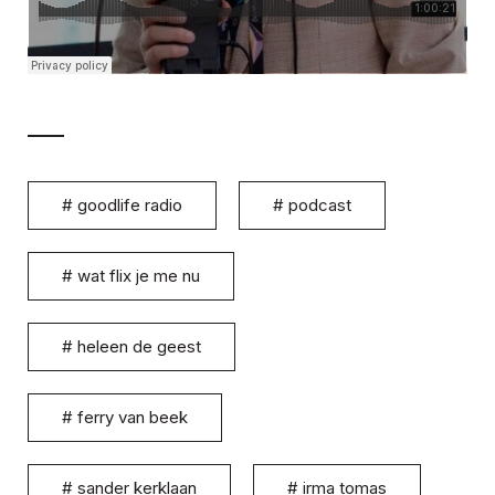
#
goodlife radio
#
podcast
#
wat flix je me nu
#
heleen de geest
#
ferry van beek
#
sander kerklaan
#
irma tomas