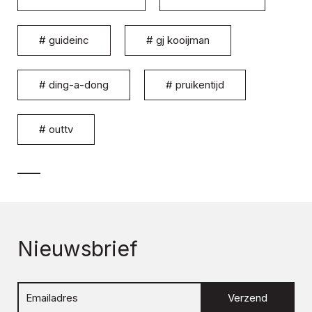
#
guideinc
#
gj kooijman
#
ding-a-dong
#
pruikentijd
#
outtv
Nieuwsbrief
Verzend