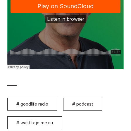
#
goodlife radio
#
podcast
#
wat flix je me nu