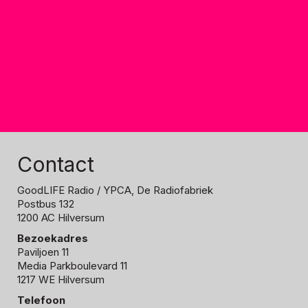
Contact
GoodLIFE Radio
/ YPCA, De Radiofabriek
Postbus 132
1200 AC Hilversum
Bezoekadres
Paviljoen 11
Media Parkboulevard 11
1217 WE Hilversum
Telefoon