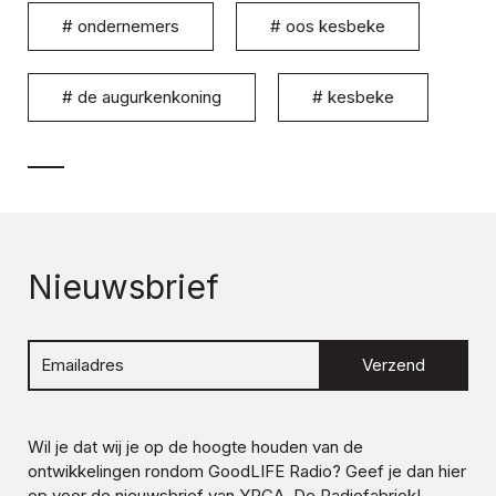
#
ondernemers
#
oos kesbeke
#
de augurkenkoning
#
kesbeke
Nieuwsbrief
Verzend
Wil je dat wij je op de hoogte houden van de
ontwikkelingen rondom
GoodLIFE Radio
? Geef je dan hier
op voor de nieuwsbrief van YPCA, De Radiofabriek!