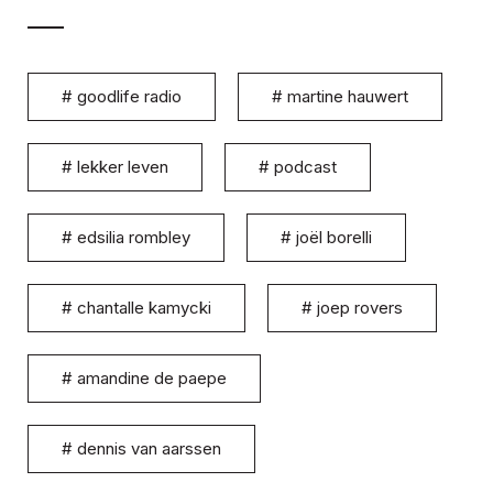
#
goodlife radio
#
martine hauwert
#
lekker leven
#
podcast
#
edsilia rombley
#
joël borelli
#
chantalle kamycki
#
joep rovers
#
amandine de paepe
#
dennis van aarssen