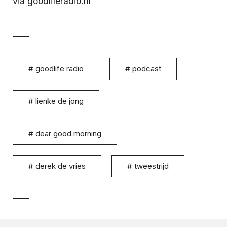
via
goodliferadio.nl
#
goodlife radio
#
podcast
#
lienke de jong
#
dear good morning
#
derek de vries
#
tweestrijd