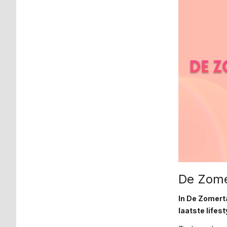
De Zome
In De Zomerta
laatste lifes