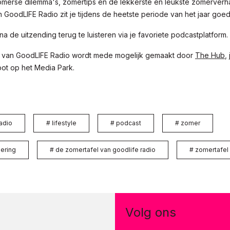
merse dilemma's, zomertips en de lekkerste en leukste zomerverha
 GoodLIFE Radio zit je tijdens de heetste periode van het jaar goe
na de uitzending terug te luisteren via je favoriete podcastplatform.
 van GoodLIFE Radio wordt mede mogelijk gemaakt door
The Hub
,
ot op het Media Park.
adio
#
lifestyle
#
podcast
#
zomer
ering
#
de zomertafel van goodlife radio
#
zomertafel
Volg ons