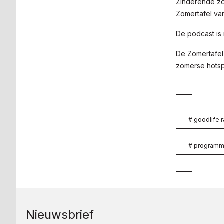
Zinderende zo
Zomertafel van
De podcast is 
De Zomertafel
zomerse hotsp
#
goodlife r
#
programm
Nieuwsbrief