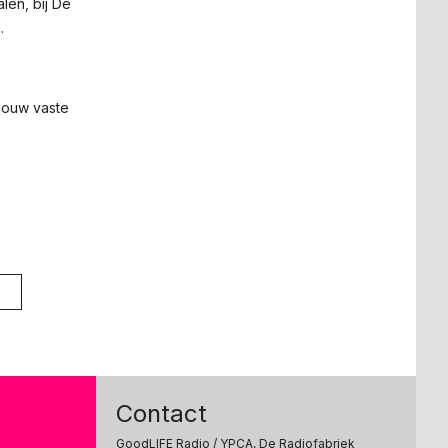
len, bij De
d.
 jouw vaste
Contact
GoodLIFE Radio
/ YPCA, De Radiofabriek