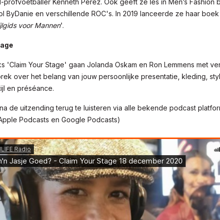
-profvoetballer Kenneth Perez. Ook geeft ze les in Men’s Fashion 
ol ByDanie en verschillende ROC's. In 2019 lanceerde ze haar boek 
jlgids voor Mannen
'.
tage
eks 'Claim Your Stage' gaan Jolanda Oskam en Ron Lemmens met ver
rek over het belang van jouw persoonlijke presentatie, kleding, styl
tijl en préséance.
na de uitzending terug te luisteren via alle bekende podcast platfo
 Apple Podcasts en Google Podcasts)