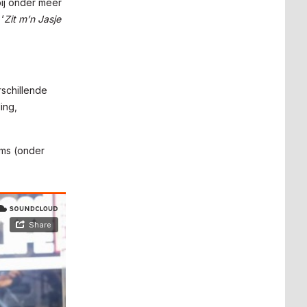
bij onder meer
‘
Zit m’n Jasje
schillende
ing,
rms (onder