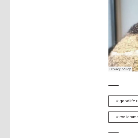
#
goodlife r
#
ron lemm