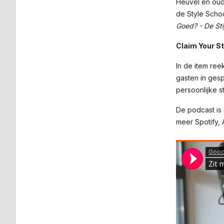
Heuvel en oud
de Style Scho
Goed? - De Sti
Claim Your S
In de item re
gasten in gesp
persoonlijke s
De podcast is 
meer Spotify,