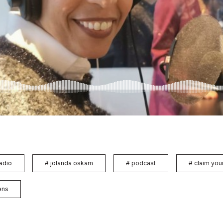
adio
#
jolanda oskam
#
podcast
#
claim you
ens