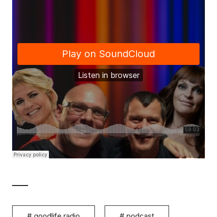
#
goodlife radio
#
podcast