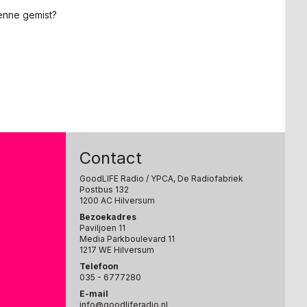
enne gemist?
Contact
GoodLIFE Radio
/ YPCA, De Radiofabriek
Postbus 132
1200 AC Hilversum
Bezoekadres
Paviljoen 11
Media Parkboulevard 11
1217 WE Hilversum
Telefoon
035 - 6777280
E-mail
info@goodliferadio.nl