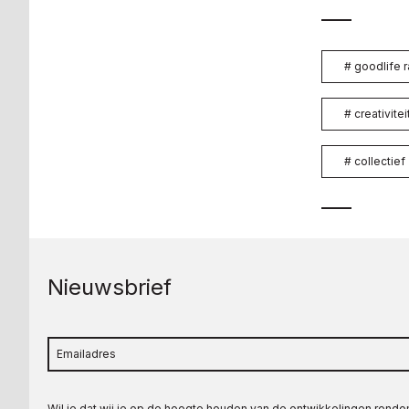
#
goodlife r
#
creativitei
#
collectief
Nieuwsbrief
Wil je dat wij je op de hoogte houden van de ontwikkelingen rond