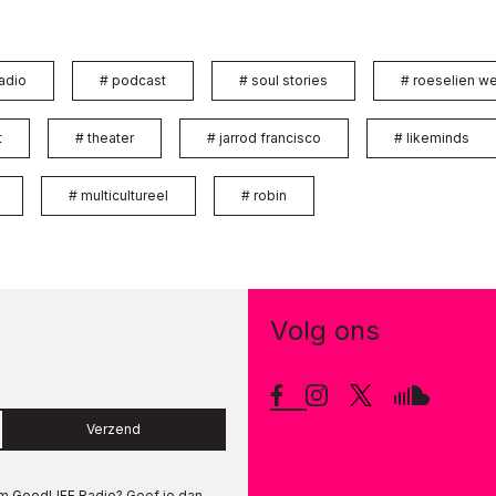
adio
#
podcast
#
soul stories
#
roeselien w
t
#
theater
#
jarrod francisco
#
likeminds
#
multicultureel
#
robin
Volg ons
Verzend
om
GoodLIFE Radio
? Geef je dan