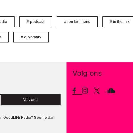
adio
#
podcast
#
ron lemmens
#
in the mix
o
#
dj yoranty
Volg ons
Verzend
om
GoodLIFE Radio
? Geef je dan