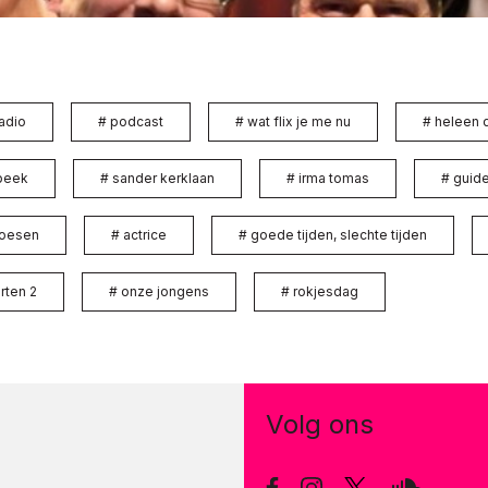
adio
#
podcast
#
wat flix je me nu
#
heleen 
 beek
#
sander kerklaan
#
irma tomas
#
guide
loesen
#
actrice
#
goede tijden, slechte tijden
rten 2
#
onze jongens
#
rokjesdag
Volg ons