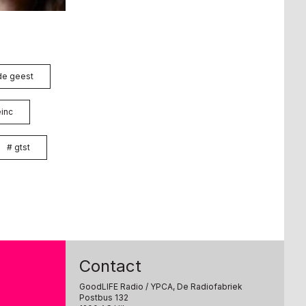
de geest
inc
#
gtst
Contact
GoodLIFE Radio
/ YPCA, De Radiofabriek
Postbus 132