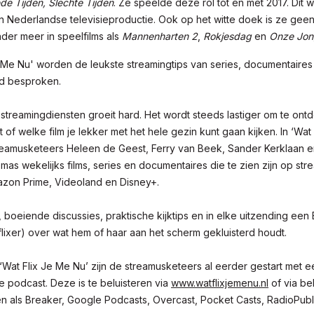
de Tijden, Slechte Tijden
. Ze speelde deze rol tot en met 2017. Dit 
en Nederlandse televisieproductie. Ook op het witte doek is ze ge
der meer in speelfilms als
Mannenharten 2
,
Rokjesdag
en
Onze Jon
e Me Nu' worden de leukste streamingtips van series, documentaires 
d besproken.
streamingdiensten groeit hard. Het wordt steeds lastiger om te on
st of welke film je lekker met het hele gezin kunt gaan kijken. In ‘Wat
eamusketeers Heleen de Geest, Ferry van Beek, Sander Kerklaan 
mas wekelijks films, series en documentaires die te zien zijn op st
mazon Prime, Videoland en Disney+.
boeiende discussies, praktische kijktips en in elke uitzending een 
ixer) over wat hem of haar aan het scherm gekluisterd houdt.
 ‘Wat Flix Je Me Nu’ zijn de streamusketeers al eerder gestart met e
 podcast. Deze is te beluisteren via
www.watflixjemenu.nl
of via b
 als Breaker, Google Podcasts, Overcast, Pocket Casts, RadioPubli