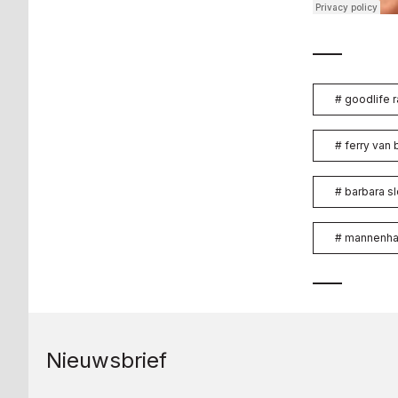
#
goodlife r
#
ferry van
#
barbara s
#
mannenha
Nieuwsbrief