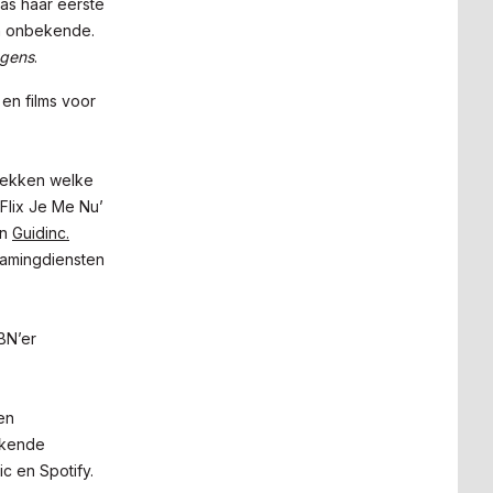
was haar eerste
en onbekende.
gens
.
en films voor
tdekken welke
 Flix Je Me Nu’
en
Guidinc.
reamingdiensten
BN’er
en
ekende
c en Spotify.