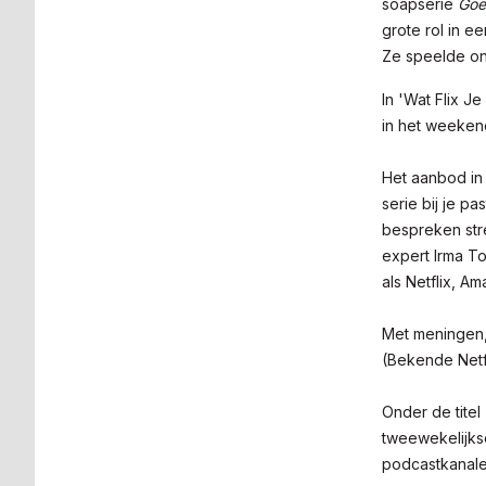
soapserie
Goe
grote rol in e
Ze speelde on
In 'Wat Flix J
in het weeken
Het aanbod in 
serie bij je pa
bespreken str
expert Irma To
als Netflix, A
Met meningen, 
(Bekende Netfl
Onder de titel
tweewekelijkse
podcastkanalen