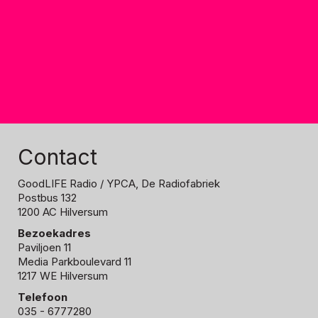
Contact
GoodLIFE Radio
/ YPCA, De Radiofabriek
Postbus 132
1200 AC Hilversum
Bezoekadres
Paviljoen 11
Media Parkboulevard 11
1217 WE Hilversum
Telefoon
035 - 6777280