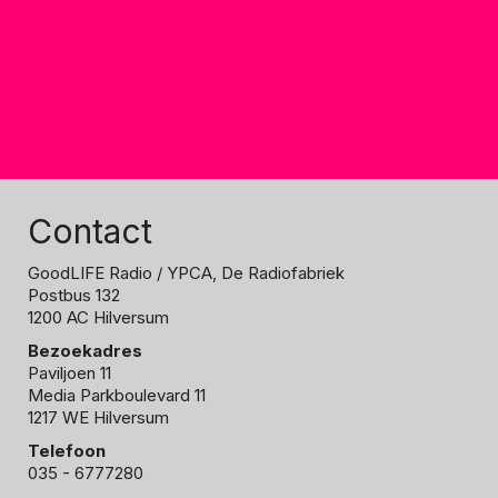
Contact
GoodLIFE Radio
/ YPCA, De Radiofabriek
Postbus 132
1200 AC Hilversum
Bezoekadres
Paviljoen 11
Media Parkboulevard 11
1217 WE Hilversum
Telefoon
035 - 6777280