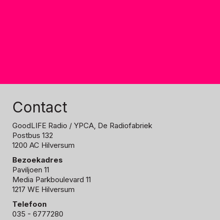
Contact
GoodLIFE Radio
/ YPCA, De Radiofabriek
Postbus 132
1200 AC Hilversum
Bezoekadres
Paviljoen 11
Media Parkboulevard 11
1217 WE Hilversum
Telefoon
035 - 6777280